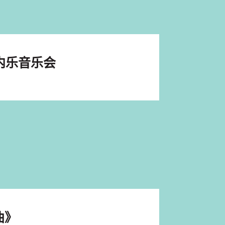
内乐音乐会
曲》