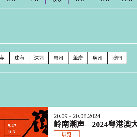
莞
珠海
深圳
惠州
肇慶
廣州
澳門
20.09 - 20.08.2024
岭南潮声—2024粤港澳
展览