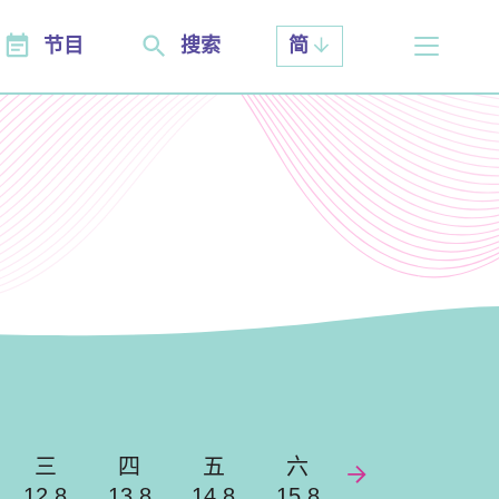
节目
搜索
简
三
四
五
六
12.8
13.8
14.8
15.8
Next