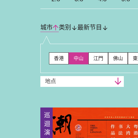
城市
类别
最新节目
香港
中山
江門
佛山
東
地点
巡迴演出