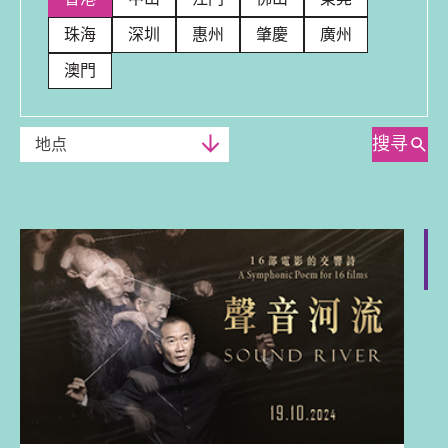
珠海
深圳
惠州
肇慶
廣州
澳門
搜寻
地点
香港