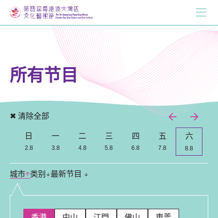
所有节目
✖ 清除全部
日
一
二
三
四
五
六
Previous
Nex
2.8
3.8
4.8
5.8
6.8
7.8
8.8
城市
类别
最新节目
香港
中山
江門
佛山
東莞