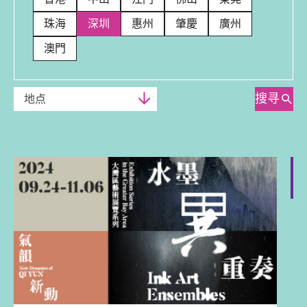
珠海
深圳
惠州
肇慶
廣州
澳門
搜寻
地点
深圳