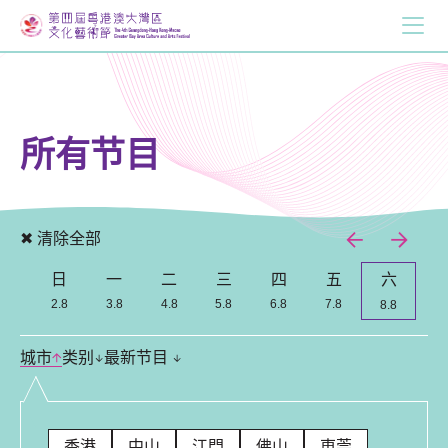
所有节目
✖ 清除全部
日
一
二
三
四
五
六
Previous
Nex
2.8
3.8
4.8
5.8
6.8
7.8
8.8
城市
类别
最新节目
香港
中山
江門
佛山
東莞