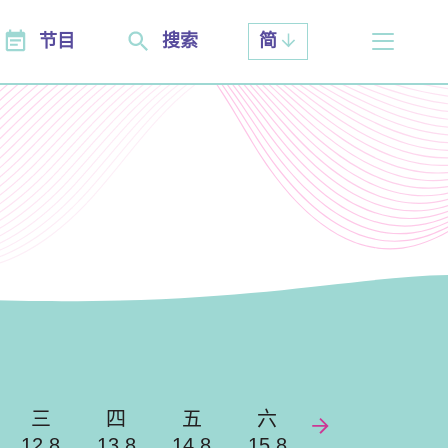
节目
搜索
简
三
四
五
六
12.8
13.8
14.8
15.8
Next