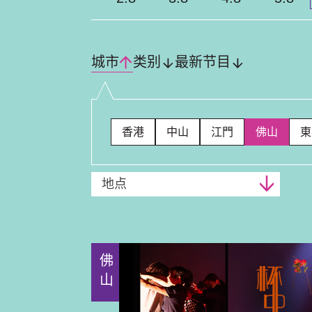
城市
类别
最新节目
香港
中山
江門
佛山
東
地点
佛山