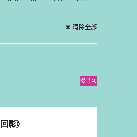
✖ 清除全部
搜寻
中回影》