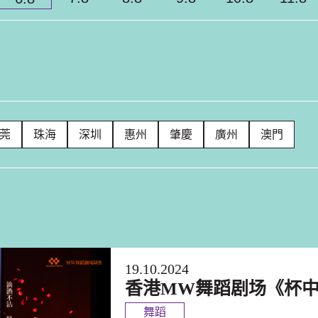
莞
珠海
深圳
惠州
肇慶
廣州
澳門
19.10.2024
香港MW舞蹈剧场《杯
舞蹈