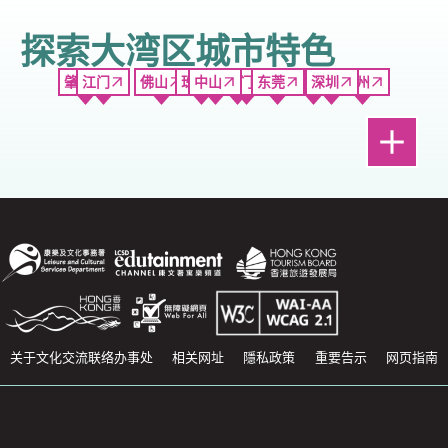
探索大湾区城市特色
肇庆
江门
佛山
珠海
中山
广州
澳门
东莞
香港
深圳
惠州
关于文化交流联络办事处
相关网址
隱私政策
重要告示
网页指南
最后更新: 12.09.2024
以Chrome或Safari浏览网站可获最佳效果。