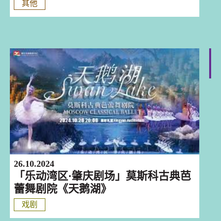
其他
肇慶
26.10.2024
「乐动湾区·肇庆剧场」莫斯科古典芭
蕾舞剧院《天鹅湖》
戏剧