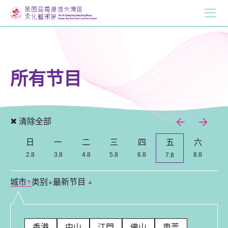
所有节目
✖ 清除全部
日
一
二
三
四
五
六
Previous
Nex
2.8
3.8
4.8
5.8
6.8
8.8
7.8
城市
类别
最新节目
香港
中山
江門
佛山
東莞