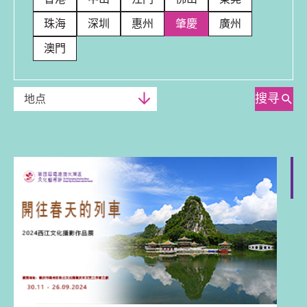
珠海
深圳
惠州
肇慶
廣州
澳門
搜寻
地点
肇慶