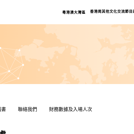
檔案室
香港周
其他文化交流節目
粵港澳大灣區
相關連
網頁指
重要告
議書
聯絡我們
財務數據及入場人次
私隱政