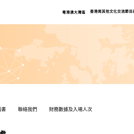
檔案室
香港周
其他文化交流節目
粵港澳大灣區
相關連
網頁指
重要告
議書
聯絡我們
財務數據及入場人次
私隱政