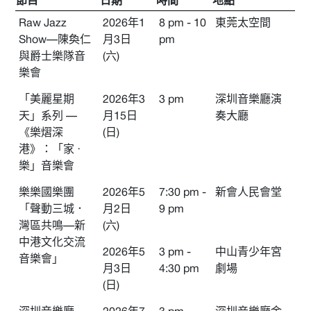
節目
日期
時間
地點
其他
Raw Jazz
2026年1
8 pm - 10
東莞太空間
Show—陳奐仁
月3日
pm
與爵士樂隊音
(六)
樂會
「美麗星期
2026年3
3 pm
深圳音樂廳演
天」系列 —
月15日
奏大廳
《樂熠深
(日)
港》：「家 ‧
樂」音樂會
樂樂國樂團
2026年5
7:30 pm -
新會人民會堂
「聲動三城．
月2日
9 pm
灣區共鳴—新
(六)
中港文化交流
2026年5
3 pm -
中山青少年宮
音樂會」
月3日
4:30 pm
劇場
(日)