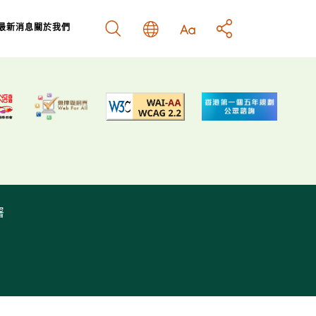
最新消息
關於我們
結
南
示
署
策