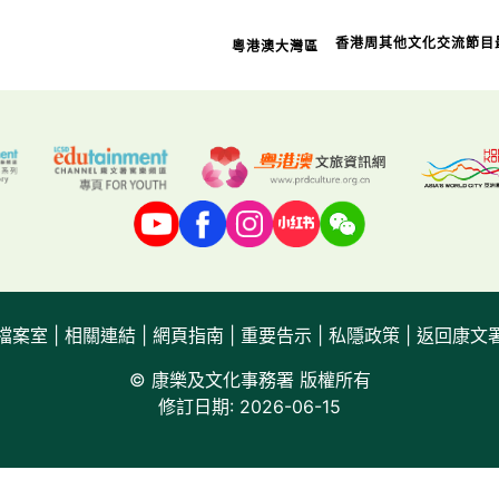
檔案室
香港周
其他文化交流節目
粵港澳大灣區
相關連
網頁指
重要告
檔案室
|
相關連結
|
網頁指南
|
重要告示
|
私隱政策
|
返回康文
© 康樂及文化事務署 版權所有
修訂日期: 2026-06-15
私隱政