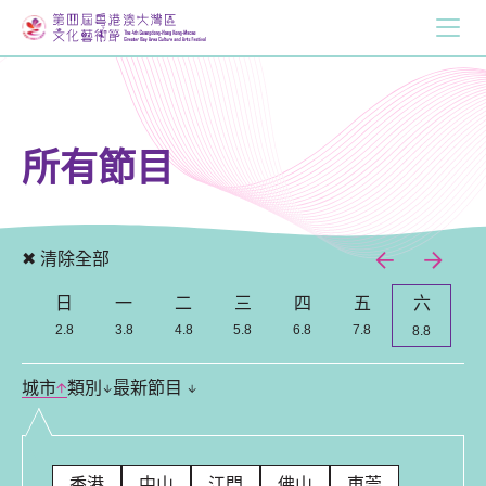
所有節目
✖ 清除全部
日
一
二
三
四
五
六
Previous
Nex
2.8
3.8
4.8
5.8
6.8
7.8
8.8
城市
類別
最新節目
香港
中山
江門
佛山
東莞