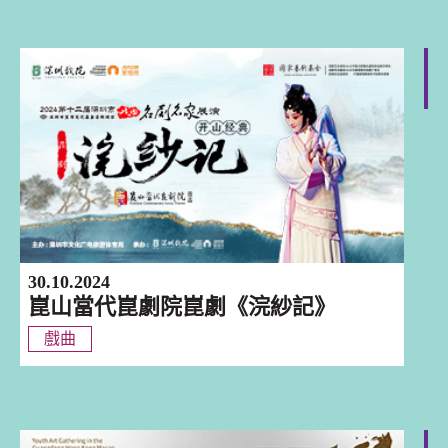
深圳
30.10.2024
崑山當代崑劇院崑劇《浣紗記》
戲曲