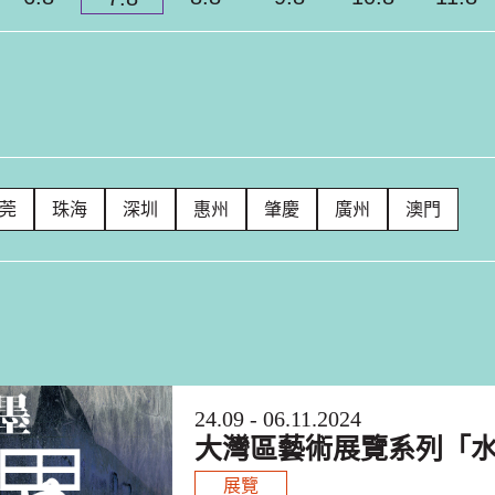
莞
珠海
深圳
惠州
肇慶
廣州
澳門
24.09 - 06.11.2024
大灣區藝術展覽系列「
展覽