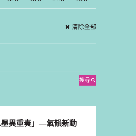
✖ 清除全部
搜尋
水墨異重奏」—氣韻新動