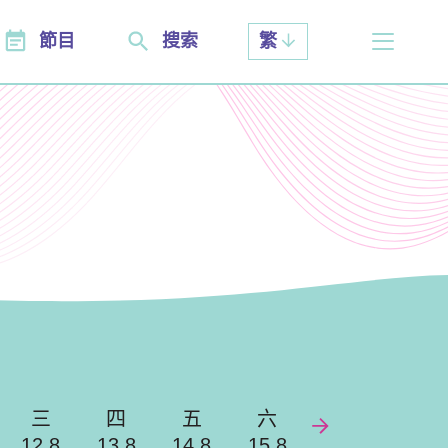
節目
搜索
繁
三
四
五
六
12.8
13.8
14.8
15.8
Next