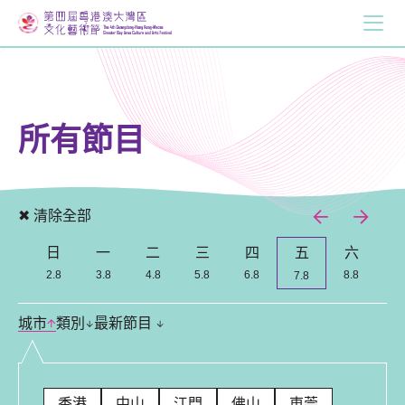
所有節目
✖ 清除全部
日
一
二
三
四
五
六
Previous
Nex
2.8
3.8
4.8
5.8
6.8
8.8
7.8
城市
類別
最新節目
香港
中山
江門
佛山
東莞