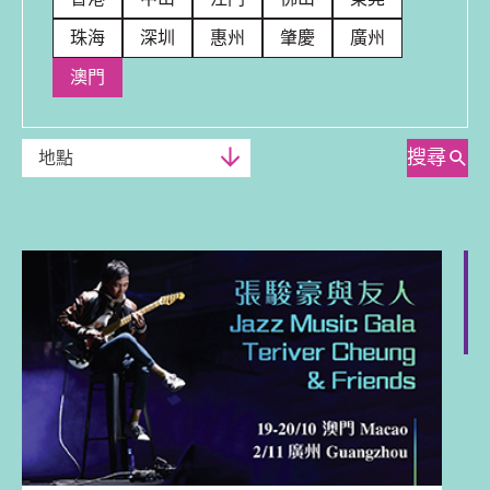
珠海
深圳
惠州
肇慶
廣州
澳門
搜尋
地點
巡迴演出