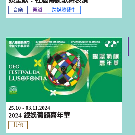
娛呈獻：社區傳統歌舞表演
音樂
舞蹈
跨媒體藝術
澳門
25.10 - 03.11.2024
2024 銀娛葡韻嘉年華
其他