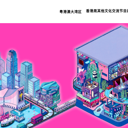
档案室
香港周
其他文化交流节目
粤港澳大湾区
相关连
网页指
重要告
私隐政