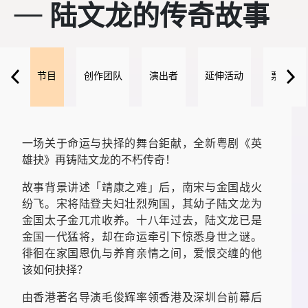
其他
─ 陆文龙的传奇故事
节目
创作团队
演出者
延伸活动
票务及
一场关于命运与抉择的舞台鉅献，全新粤剧《英
雄抉》再铸陆文龙的不朽传奇！
故事背景讲述「靖康之难」后，南宋与金国战火
纷飞。宋将陆登夫妇壮烈殉国，其幼子陆文龙为
金国太子金兀朮收养。十八年过去，陆文龙已是
金国一代猛将，却在命运牵引下惊悉身世之谜。
徘徊在家国恩仇与养育亲情之间，爱恨交缠的他
该如何抉择？
由香港著名导演毛俊辉率领香港及深圳台前幕后