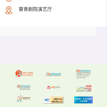
葵青剧院演艺厅