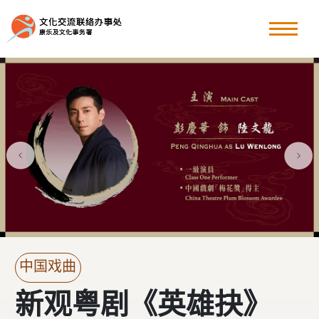
粤港澳大湾区
香港周
其他文化交流节目
最新消息
关于我们
中国戏曲
新观粤剧《英雄抉》─ 陆文龙的
新观粤剧《英雄抉》